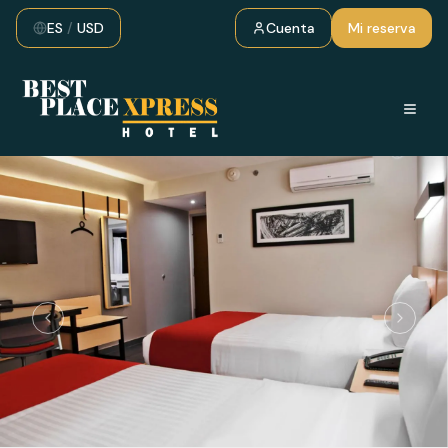
ES
/
USD
Cuenta
Mi reserva